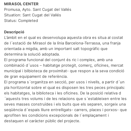
MIRASOL CENTER
Promusa, Ayto. Sant Cugat del Vallés
Situation: Sant Cugat del Vallés
Status: Completed
Descripció
L'àmbit en el qual es desenvolupa aquesta obra es situa al costat
de l´estació de Mirasol de la línia Barcelona-Terrassa, una franja
orientada a migdia, amb un important salt topogràfic que
determina la solució adoptada.
El programa funcional del conjunt és ric i complex, amb una
combinació d´usos – habitatge protegit, comerç, oficines, mercat
municipal i bilbioteca de proximitat- que respon a la seva condició
de gran equipament de referència.
El programa s´organitza en secció, per usos i nivells, a partir d´un
pla horitzontal sobre el qual es disposen les tres peces principals:
els habitatges, la biblioteca i les oficines. De la posició relativa d
´aquests tres volums i de les relacions que s´estableixen entre les
seves masses construïdes i els buits que els separen, sorgeix una
seqüència d´espais lliure entrelligats- carrers, places i porxos- que
aprofiten les condicions excepcionals de l´emplaçament i
destaquen el caràcter públic del projecte.