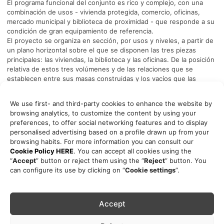
El programa funcional del conjunto es rico y complejo, con una
combinación de usos - vivienda protegida, comercio, oficinas,
mercado municipal y biblioteca de proximidad - que responde a su
condición de gran equipamiento de referencia.
El proyecto se organiza en sección, por usos y niveles, a partir de
un plano horizontal sobre el que se disponen las tres piezas
principales: las viviendas, la biblioteca y las oficinas. De la posición
relativa de estos tres volúmenes y de las relaciones que se
establecen entre sus masas construidas y los vacíos que las
separan, surge una secuencia de espacios libres entrelazados -
calles, plazas y porches - que aprovechan las condiciones
We use first- and third-party cookies to enhance the website by
excepcionales del emplazamiento y destacan el carácter público
browsing analytics, to customize the content by using your
del proyecto.
preferences, to offer social networking features and to display
personalised advertising based on a profile drawn up from your
browsing habits. For more information you can consult our
Data
Cookie Policy HERE
. You can accept all cookies using the
Situation: Vallseca Street, Mirasol, Barcelona
“
Accept
” button or reject them using the “
Reject
” button. You
Floor Area: 55.000m2
can configure its use by clicking on “
Cookie settings
”.
Budget: 19.000.000€
Architec: Eduard Gascón
Associate Architec: Lupe Álvarez
Quantity Surveyor: Xavier Pla
Accept
Team: Mateu Subirà, Elies Rull, Inés Rivaya
Structure Engineer: Cotca