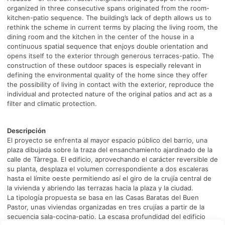
organized in three consecutive spans originated from the room-
kitchen-patio sequence. The building’s lack of depth allows us to
rethink the scheme in current terms by placing the living room, the
dining room and the kitchen in the center of the house in a
continuous spatial sequence that enjoys double orientation and
opens itself to the exterior through generous terraces-patio. The
construction of these outdoor spaces is especially relevant in
defining the environmental quality of the home since they offer
the possibility of living in contact with the exterior, reproduce the
individual and protected nature of the original patios and act as a
filter and climatic protection.
Descripción
El proyecto se enfrenta al mayor espacio público del barrio, una
plaza dibujada sobre la traza del ensanchamiento ajardinado de la
calle de Tàrrega. El edificio, aprovechando el carácter reversible de
su planta, desplaza el volumen correspondiente a dos escaleras
hasta el límite oeste permitiendo así el giro de la crujía central de
la vivienda y abriendo las terrazas hacia la plaza y la ciudad.
La tipología propuesta se basa en las Casas Baratas del Buen
Pastor, unas viviendas organizadas en tres crujías a partir de la
secuencia sala-cocina-patio. La escasa profundidad del edificio