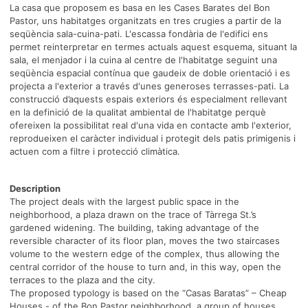
La casa que proposem es basa en les Cases Barates del Bon
Pastor, uns habitatges organitzats en tres crugies a partir de la
seqüència sala-cuina-pati. L'escassa fondària de l'edifici ens
permet reinterpretar en termes actuals aquest esquema, situant la
sala, el menjador i la cuina al centre de l'habitatge seguint una
seqüència espacial contínua que gaudeix de doble orientació i es
projecta a l'exterior a través d'unes generoses terrasses-pati. La
construcció d’aquests espais exteriors és especialment rellevant
en la definició de la qualitat ambiental de l'habitatge perquè
ofereixen la possibilitat real d'una vida en contacte amb l'exterior,
reprodueixen el caràcter individual i protegit dels patis primigenis i
actuen com a filtre i protecció climàtica.
Description
The project deals with the largest public space in the
neighborhood, a plaza drawn on the trace of Tàrrega St.’s
gardened widening. The building, taking advantage of the
reversible character of its floor plan, moves the two staircases
volume to the western edge of the complex, thus allowing the
central corridor of the house to turn and, in this way, open the
terraces to the plaza and the city.
The proposed typology is based on the “Casas Baratas” – Cheap
Houses - of the Bon Pastor neighborhood, a group of houses